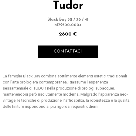
Tudor
Black Bay 32 / 36 / 41
M79500-0004
2800 €
CONTATTACI
La famiglia Black Bay combina sottilmente elementi estetici tradizionali
con l’arte orologiera contemporanea. Riassume l’esperienza
sessantennale di TUDOR nella produzione di orologi subacquei,
mantenendosi però risolutamente moderna. Malgrado l’apparenza neo-
vintage, le tecniche di produzione, l’affidabilità, la robustezza e la qualità
delle finiture rispondono ai più rigorosi requisiti odierni.