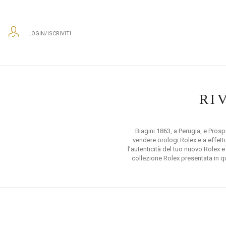
LOGIN/ISCRIVITI
RI
Biagini 1863, a Perugia, e Prospe
vendere orologi Rolex e a effet
l’autenticità del tuo nuovo Rolex e
collezione Rolex presentata in q